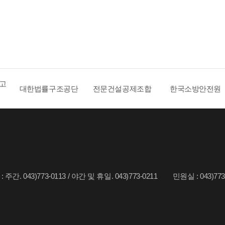
 고
대한법률구조공단
전문건설공제조합
한국소방안전원
주간. 043)773-0113 / 야간 및 휴일. 043)773-0211
민원실 : 043)773