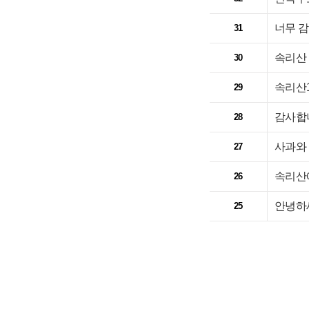
너무 
31
속리산
30
속리산
29
감사합니
28
사과와
27
속리산에
26
안녕하
25