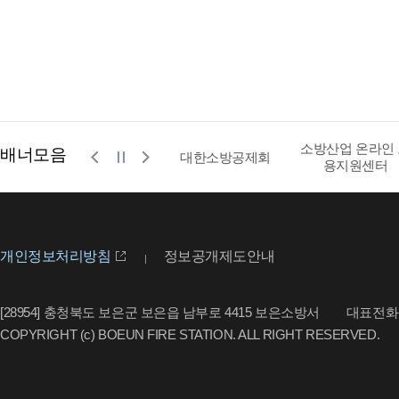
소방산업 온라인
배너모음
공사
영문 소방청
대한소방공제회
용지원센터
개인정보처리방침
정보공개제도안내
[28954] 충청북도 보은군 보은읍 남부로 4415 보은소방서
대표전화 : 
COPYRIGHT (c) BOEUN FIRE STATION. ALL RIGHT RESERVED.