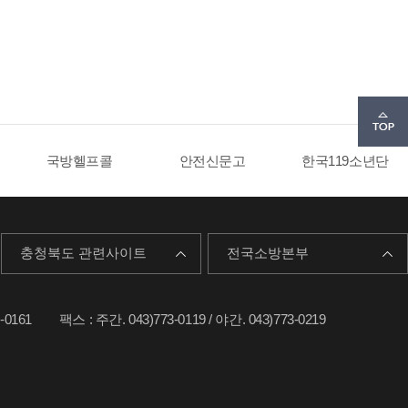
국방헬프콜
안전신문고
한국119소년단
충청북도 관련사이트
전국소방본부
-0161
팩스 : 주간. 043)773-0119 / 야간. 043)773-0219