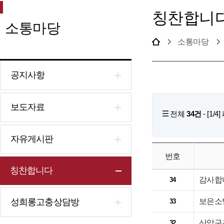
칭찬합니
소통마당
소통마당
공지사항
보도자료
전체
34건
- [1/
자유게시판
번호
칭찬합니다
감사합
34
성희롱고충상담방
보은소
33
산악구
32