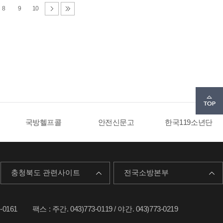
8
9
10
국방헬프콜
안전신문고
한국119소년단
충청북도 관련사이트
전국소방본부
-0161
팩스 : 주간. 043)773-0119 / 야간. 043)773-0219