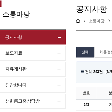
공지사항
소통마당
소통마당
공지사항
전체
채용정
보도자료
자유게시판
전체
243건
- [1
칭찬합니다
번호
성희롱고충상담방
243