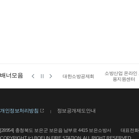
소방산업 온라인
배너모음
공사
영문 소방청
대한소방공제회
용지원센터
개인정보처리방침
정보공개제도안내
[28954] 충청북도 보은군 보은읍 남부로 4415 보은소방서
대표전화 : 
COPYRIGHT (c) BOEUN FIRE STATION. ALL RIGHT RESERVED.