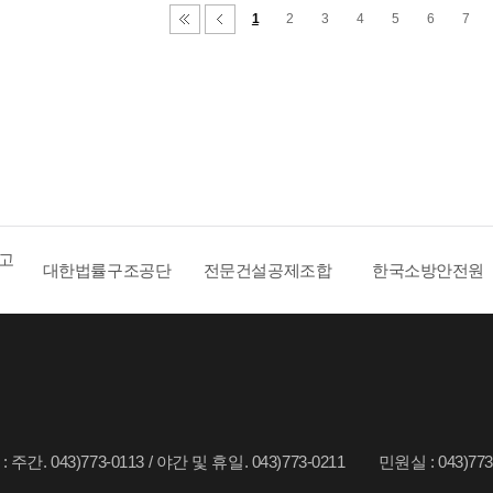
1
2
3
4
5
6
7
 고
대한법률구조공단
전문건설공제조합
한국소방안전원
주간. 043)773-0113 / 야간 및 휴일. 043)773-0211
민원실 : 043)773