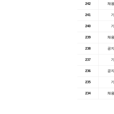
242
채
241
240
239
채
238
공
237
236
공
235
234
채