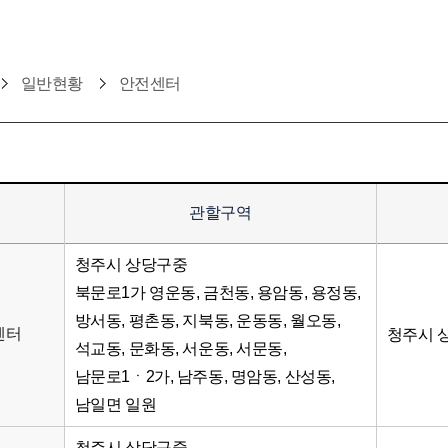
일반현황
안전센터
관할구역
청주시 상당구중
북문로1가 영운동, 금천동, 용암동, 용정동,
방서동, 평촌동, 지북동, 운동동, 월오동,
센터
청주시 상
석교동, 문화동, 서운동, 서문동,
남문로1ㆍ2가, 남주동, 명암동, 산성동,
남일면 일원
청주시 상당구중