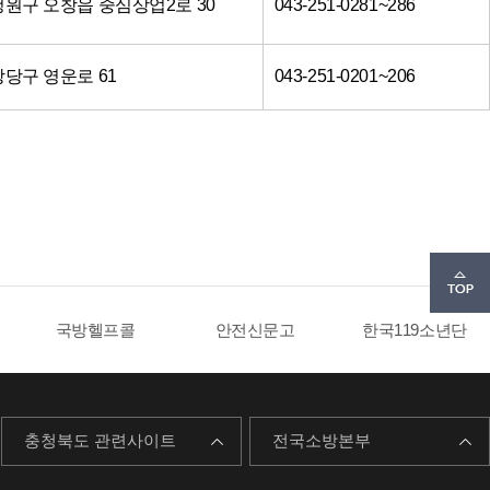
청원구 오창읍 중심상업2로 30
043-251-0281~286
당구 영운로 61
043-251-0201~206
국방헬프콜
안전신문고
한국119소년단
충청북도 관련사이트
전국소방본부