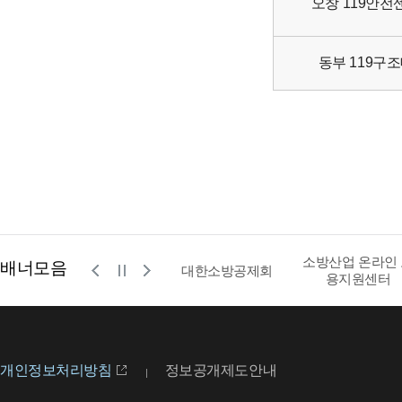
오창 119안전
동부 119구
소방산업 온라인
배너모음
공사
영문 소방청
대한소방공제회
용지원센터
개인정보처리방침
정보공개제도안내