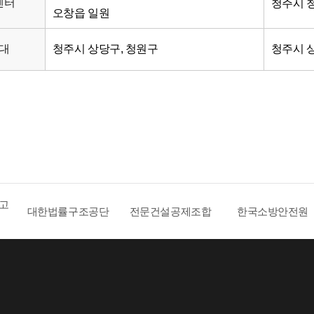
센터
청주시 
오창읍 일원
조대
청주시 상당구, 청원구
청주시 상
 고
대한법률구조공단
전문건설공제조합
한국소방안전원