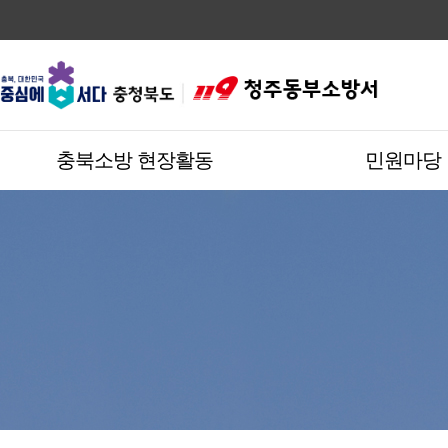
충북소방 현장활동
민원마당