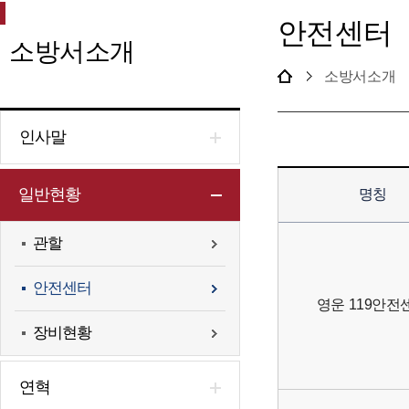
안전센터
소방서소개
소방서소개
인사말
일반현황
명칭
관할
안전센터
영운 119안전
장비현황
연혁