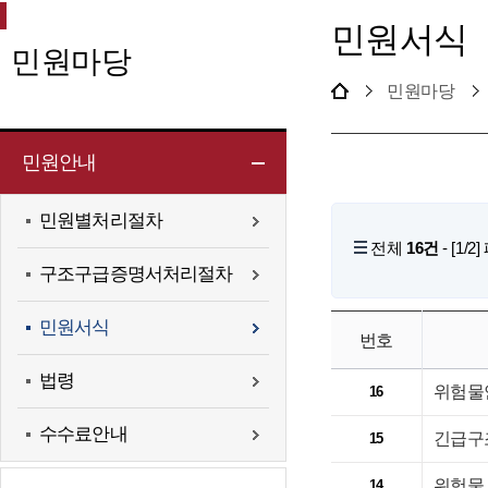
민원서식
민원마당
민원마당
민원안내
민원별처리절차
전체
16건
- [1/
구조구급증명서처리절차
민원서식
번호
법령
위험물
16
수수료안내
긴급구
15
위험물
14