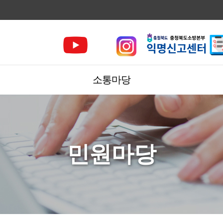
소통마당
민원마당