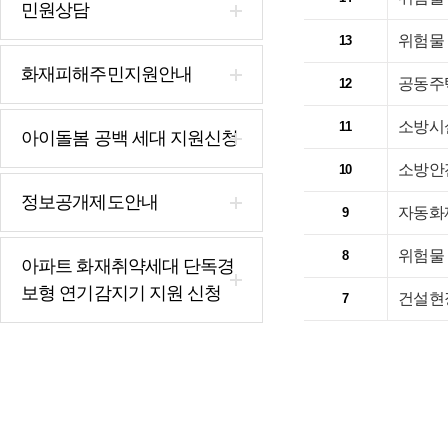
민원상담
위험물
13
화재피해주민지원안내
공동주
12
소방시
11
아이돌봄 공백 세대 지원신청
소방안
10
정보공개제도안내
자동화
9
위험물
8
아파트 화재취약세대 단독경
보형 연기감지기 지원 신청
건설현장
7