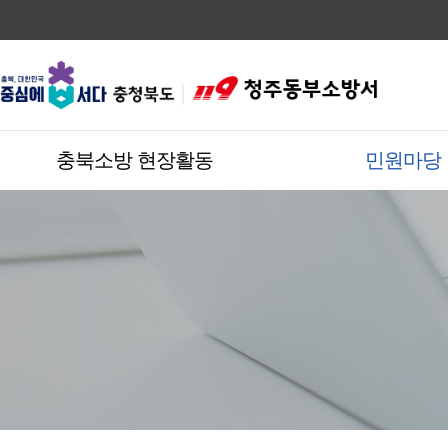
충북소방 현장활동
민원마당