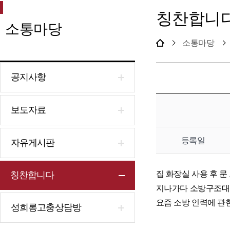
칭찬합니
소통마당
소통마당
공지사항
보도자료
등록일
자유게시판
집 화장실 사용 후 
칭찬합니다
지나가다 소방구조대 
요즘 소방 인력에 관
성희롱고충상담방