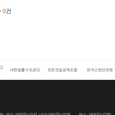
수
0
건
 고
대한법률구조공단
전문건설공제조합
한국소방안전원
: 주간. 043)251-0147 / 야간.043)251-0195
팩스 : 043)251-0290