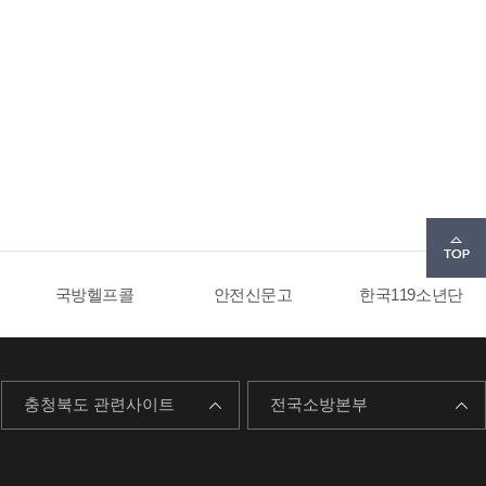
국방헬프콜
안전신문고
한국119소년단
충청북도 관련사이트
전국소방본부