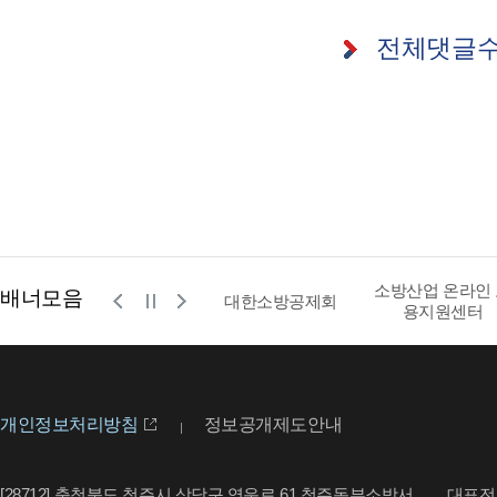
전체댓글
소방산업 온라인
배너모음
공사
영문 소방청
대한소방공제회
용지원센터
개인정보처리방침
정보공개제도안내
[28712] 충청북도 청주시 상당구 영운로 61 청주동부소방서
대표전화 