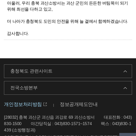
아울러, 우리 충북 괴산소방서는 괴산 군민의 든든한 버팀목이 되기
위해 최선을 다하고 있고,
더 나아가 충청북도 도민의 안전을 위해 늘 곁에서 함께하겠습니다.
감사합니다.
충청북도 관련사이트
전국소방본부
개인정보처리방침
정보공개제도안내
[28032] 충북 괴산군 괴산읍 괴강로 69 괴산소방서
대표전화 : 043)
830-1500
야간당직실 : 043)830-1571~1574
팩스 : 043)830-1
439 (소방행정과)