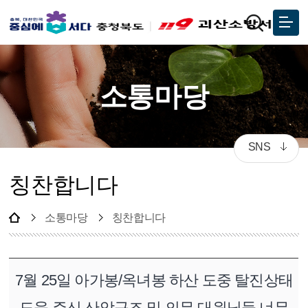
소통마당
SNS
칭찬합니다
소통마당
칭찬합니다
7월 25일 아가봉/옥녀봉 하산 도중 탈진상태
도움 주신 산악구조 및 의무 대원님들 너무