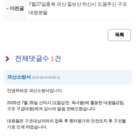
7윌27일충북 괴산 칠보산 하산시 도움주신 구조
이전글
대원분들
목록
전체댓글수
건
1
괴산소방서
2025-08-04 09:50:12
안녕하세요 괴산소방서입니다.
2025년 7월 25일 산악사고(칠성면, 옥녀봉)에 출동한 대원들(2팀,
구조 구급대원)에게 감사의 말씀 전해드렸습니다.
대원들은 구조대상자와의 접촉 후 환자평가와 안전조치 후 구조헬
기로 인계 하였습니다.