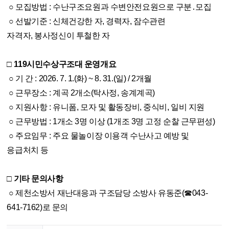
○ 모집방법 : 수난구조요원과 수변안전요원으로 구분․모집
○ 선발기준 : 신체건강한 자, 경력자, 잠수관련
자격자, 봉사정신이 투철한 자
□ 119시민수상구조대 운영개요
○ 기 간 : 2026. 7. 1.(화) ~ 8. 31.(일) / 2개월
○ 근무장소 : 계곡 2개소(탁사정, 송계계곡)
○ 지원사항 : 유니폼, 모자 및 활동장비, 중식비, 일비 지원
○ 근무방법 : 1개소 3명 이상 (1개조 3명 고정 순찰 근무편성)
○ 주요임무 : 주요 물놀이장 이용객 수난사고 예방 및
응급처치 등
□ 기타 문의사항
○ 제천소방서 재난대응과 구조담당 소방사 유동준(☎043-
641-7162)로 문의