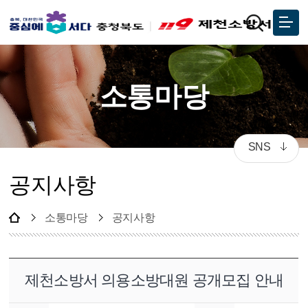
소통마당
SNS
공지사항
소통마당
공지사항
제천소방서 의용소방대원 공개모집 안내