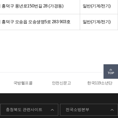
시 흥덕구 풍년로150번길 28 (가경동)
일반(기계/전기)
시 흥덕구 오송읍 오송생명5로 283 903호
일반(기계/전기)
국방헬프콜
안전신문고
한국119소년단
충청북도 관련사이트
전국소방본부