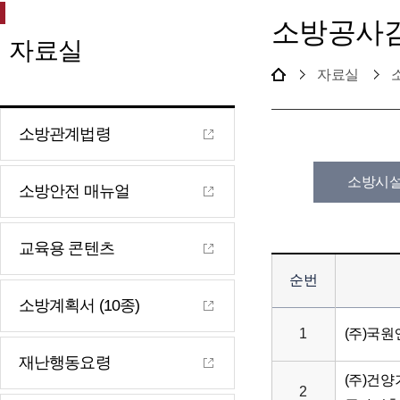
소방공사
자료실
자료실
소방관계법령
소방시
소방안전 매뉴얼
교육용 콘텐츠
순번
소방계획서 (10종)
1
(주)국
재난행동요령
(주)건양
2