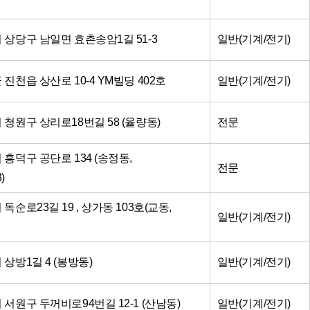
시 상당구 남일면 효촌송암1길 51-3
일반(기계/전기)
군 진천읍 상산로 10-4 YM빌딩 402호
일반(기계/전기)
시 청원구 상리로18번길 58 (율량동)
전문
시 흥덕구 공단로 134 (송정동,
전문
)
 독순로23길 19 , 상가동 103호(교동,
일반(기계/전기)
 상방1길 4 (봉방동)
일반(기계/전기)
시 서원구 두꺼비로94번길 12-1 (산남동)
일반(기계/전기)