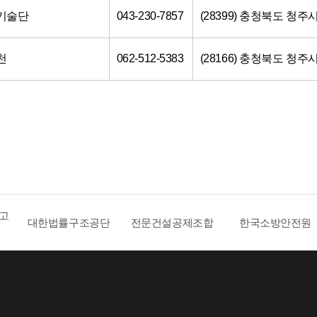
익기술단
043-230-7857
(28399) 충청북도 청주
천
062-512-5383
(28166) 충청북도 청주
 고
대한법률구조공단
전문건설공제조합
한국소방안전원