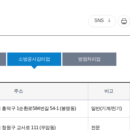
SNS
소방공사감리업
방염처리업
주소
비고
시 흥덕구 1순환로584번길 54-1 (봉명동)
일반(기계/전기)
시 청원구 교서로 111 (우암동)
전문