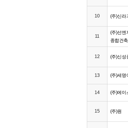
10
(주)신
(주)선
11
종합건
12
(주)신
13
(주)세
14
(주)에
15
(주)원