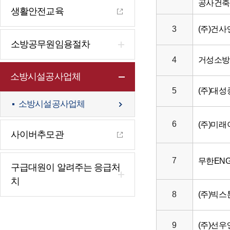
공사건
생활안전교육
3
(주)건
소방공무원임용절차
4
거성소
소방시설공사업체
5
(주)대
소방시설공사업체
6
(주)미
사이버추모관
7
무한EN
구급대원이 알려주는 응급처
치
8
(주)빅
9
(주)선