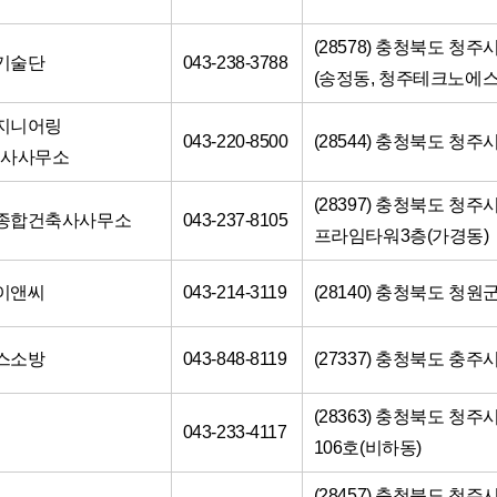
(28578) 충청북도 청주
라기술단
043-238-3788
(송정동, 청주테크노에스
엔지니어링
043-220-8500
(28544) 충청북도 청주
축사사무소
(28397) 충청북도 청주
성종합건축사사무소
043-237-8105
프라임타워3층(가경동)
명이앤씨
043-214-3119
(28140) 충청북도 청
이스소방
043-848-8119
(27337) 충청북도 충주
(28363) 충청북도 청주
043-233-4117
106호(비하동)
(28457) 충청북도 청주