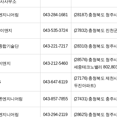
축사사무소
사엔지니어링
043-284-1681
(28187) 충청북도 청주
방이앤지
043-535-3724
(27832) 충청북도 진천
성종합기술단
043-221-7217
(28310) 충청북도 청주
(28576) 충청북도 청주
래이앤지
043-212-5460
세중테크노밸리 802,803
(27176) 충청북도 제천시
G
043-647-6119
두진아파트)
스톤엔지니어링
043-857-7855
(27431) 충청북도 충주시
우엔지니어링
043-294-2119
(28625) 충청북도 청주