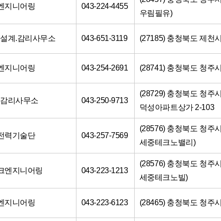
람엔지니어링
043-224-4455
우림필유)
설계.감리사무소
043-651-3119
(27185) 충청북도 제천시
솔엔지니어링
043-254-2691
(28741) 충청북도 청주
(28729) 충청북도 청주시
방감리사무소
043-250-9713
덕성아파트상가 2-103
(28576) 충청북도 청주
일전력기술단
043-257-7569
세중테크노밸리)
(28576) 충청북도 청주시
테크엔지니어링
043-223-1213
세중테크노빌)
월엔지니어링
043-223-6123
(28465) 충청북도 청주