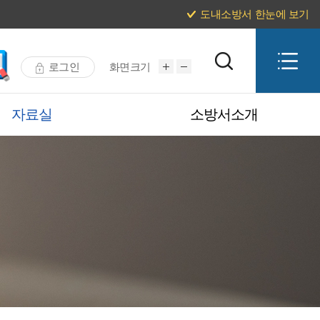
도내소방서 한눈에 보기
로그인
화면크기
자료실
소방서소개