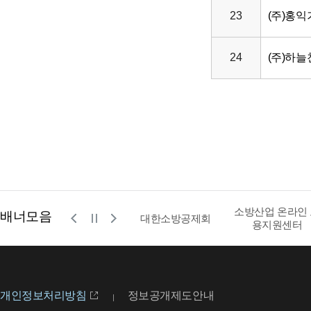
23
(주)홍
24
(주)하늘
소방산업 온라인
배너모음
공사
영문 소방청
대한소방공제회
용지원센터
개인정보처리방침
정보공개제도안내