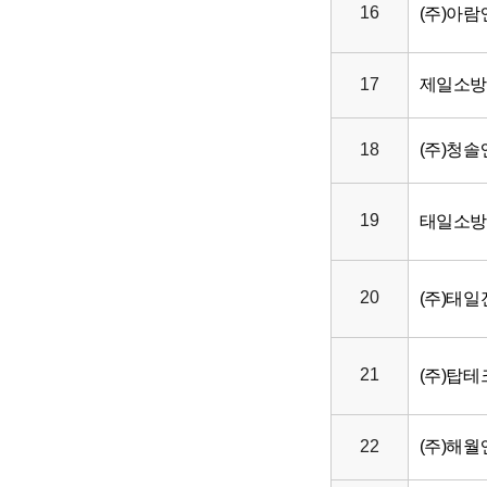
16
(주)아
17
제일소방
18
(주)청
19
태일소
20
(주)태
21
(주)탑
22
(주)해