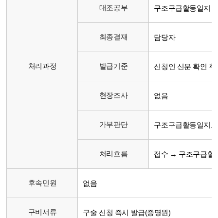
대조공부
구조구급활동일지
최종결재
담당자
처리과정
발급기준
신청인 신분 확인 후
현장조사
없음
가부판단
구조구급활동일지로
처리흐름
접수 → 구조구급활동
후속민원
없음
구비서류
구술 신청 즉시 발급(증명원)