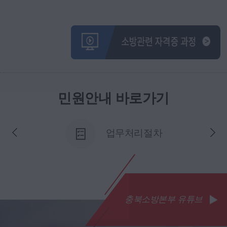
표,
있는 
원:
모방법) * 첨부파일 신청서 
일 
분 참조) 접수 * 소
지사
탄의원
우편 접수 * 제출 후 
정과
수상
민원안내
바로가기
8:0
점(문 의 처) 소방청 화재예방국 위험물안전
205-
업무처리절차
충북소방본부 유튜브