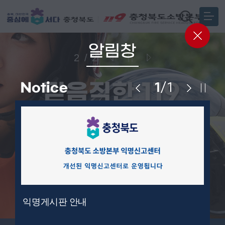
2
/
2
이전
정지
다음
1
/
1
충청북도 소방본부는
항상 여러분 곁에 있습니다.
익명게시판 안내