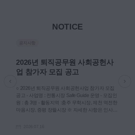
NOTICE
공지사항
공
건
2026년 퇴직공무원 사회공헌사
제
업 참가자 모집 공고
경
건강
○ 2026년 퇴직공무원 사회공헌사업 참가자 모집
제3
공고 - 사업명 : 전통시장 Safe Guide 운영 - 모집인
립니
원 : 총 3명 - 활동지역 :충주 무학시장, 제천 역전한
또는 실패 
. 1
마음시장, 증평 장뜰시장 ※ 자세한 사항은 인사혁
준을
신처 모집공고문(붙임) 참조
입 등 * 실패 극복사례 : 적극적인 안전관리
진으
2026.07.16
2
 제출
식)