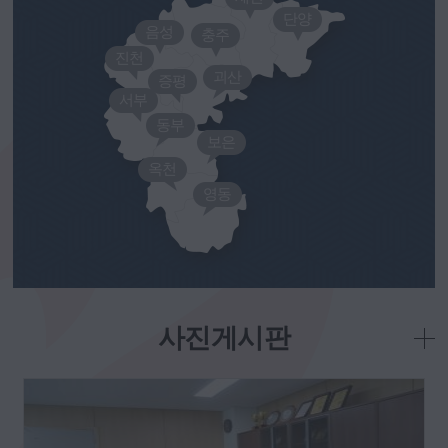
단양
음성
충주
진천
괴산
증평
서부
동부
보은
옥천
영동
사진게시판