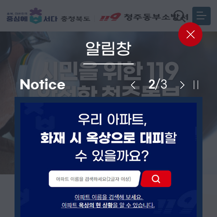
시민을 위한 119
2
/
3
안전한 청주동부
청주동부소방서는 항상 여러분 곁에 있습니다.
충청북도 안전체험관 예약
민원관련 도움이