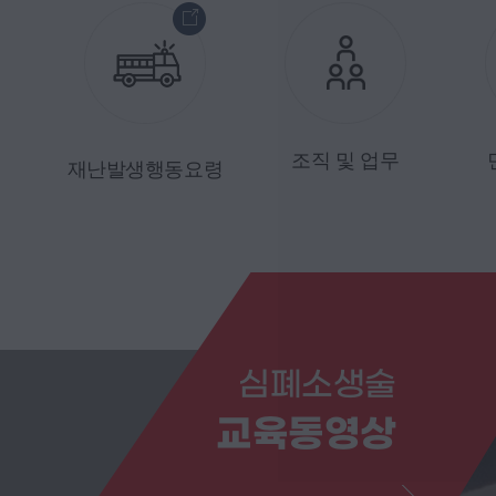
조직 및 업무
재난발생행동요령
심폐소생술
교육동영상