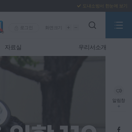
도내소방서 한눈에 보기
로그인
화면크기
자료실
우리서소개
알림창