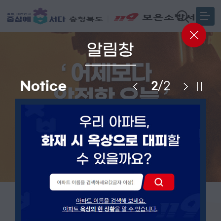
어제보다
‘
2
/
2
안전한 오늘 ’
보은소방서
함께
을 위해
가
합니다.
충청북도 안전체험관 예약