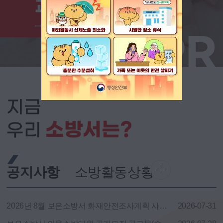
교육동영상
CPR
지금
소방서는?
우리
공지사항
소방활동상황
2026년 8월 보은소방서 화재안전조사계획 사전 공개
2026-07-31