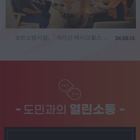
보은소방서장, 「속리산 레이크힐스호텔 현장 행정지도」
보은소방서, 경로당에 찾아가는 소방안전교육 운영
24.08.13
-
열린소통 -
도민과의